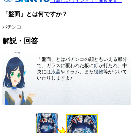
（新しいウィンドウで開きます）
「盤面」とは何ですか？
パチンコ
解説・回答
「盤面」とはパチンコの顔ともいえる部分
で、ガラスに覆われた板に
釘
が打たれ、中
央には
液晶
やドラム、また
役物
等がついて
いたりしますよ♪