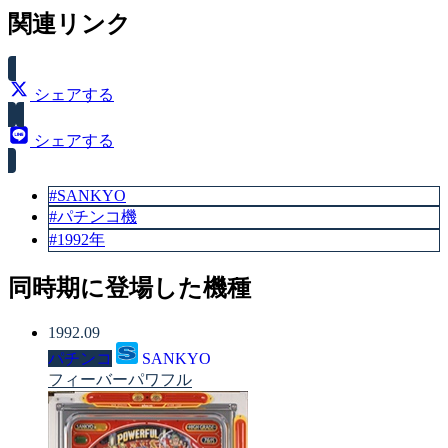
スペック
関連リンク
大当り確率（1/245）
シェアする
シェアする
#SANKYO
#パチンコ機
#1992年
同時期に登場した機種
1992.09
パチンコ
SANKYO
フィーバーパワフル