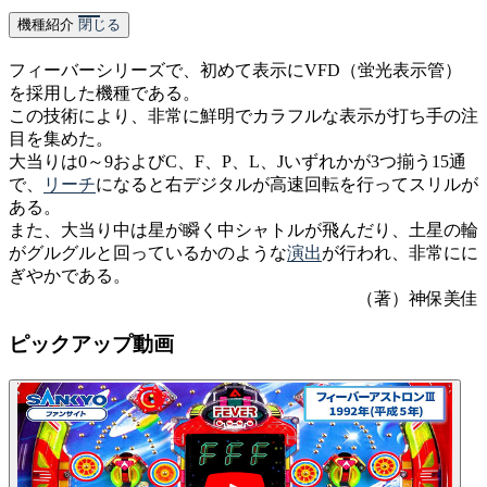
機種紹介
閉じる
フィーバーシリーズで、初めて表示にVFD（蛍光表示管）
を採用した機種である。
この技術により、非常に鮮明でカラフルな表示が打ち手の注
目を集めた。
大当りは0～9およびC、F、P、L、Jいずれかが3つ揃う15通
で、
リーチ
になると右デジタルが高速回転を行ってスリルが
ある。
また、大当り中は星が瞬く中シャトルが飛んだり、土星の輪
がグルグルと回っているかのような
演出
が行われ、非常にに
ぎやかである。
（著）神保美佳
ピックアップ動画