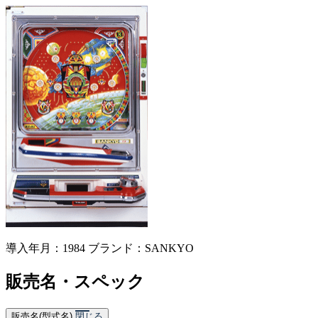
導入年月：1984
ブランド：SANKYO
販売名・スペック
販売名(型式名)
閉じる