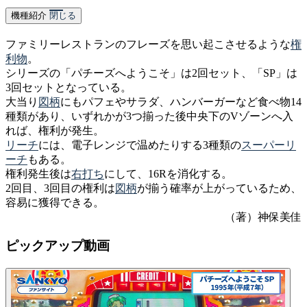
機種紹介
閉じる
ファミリーレストランのフレーズを思い起こさせるような
権
利物
。
シリーズの「パチーズへようこそ」は2回セット、「SP」は
3回セットとなっている。
大当り
図柄
にもパフェやサラダ、ハンバーガーなど食べ物14
種類があり、いずれかが3つ揃った後中央下のVゾーンへ入
れば、権利が発生。
リーチ
には、電子レンジで温めたりする3種類の
スーパーリ
ーチ
もある。
権利発生後は
右打ち
にして、16Rを消化する。
2回目、3回目の権利は
図柄
が揃う確率が上がっているため、
容易に獲得できる。
（著）神保美佳
ピックアップ動画