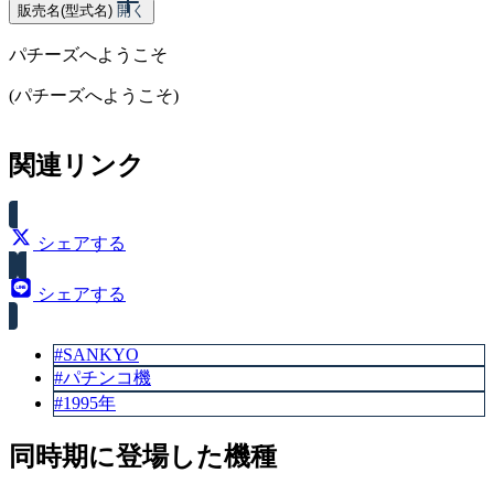
販売名(型式名)
開く
パチーズへようこそ
(パチーズへようこそ)
スペック
関連リンク
大当り確率（1/240）
シェアする
シェアする
#SANKYO
#パチンコ機
#1995年
同時期に登場した機種