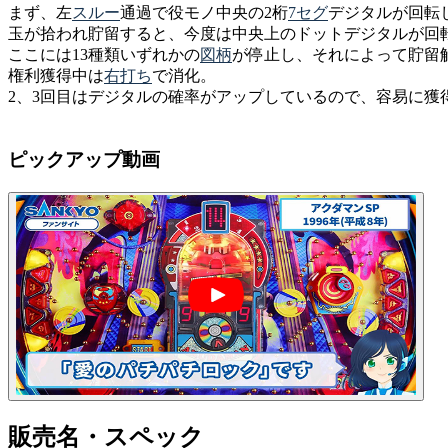
まず、左
スルー
通過で役モノ中央の2桁
7セグ
デジタルが回転し
玉が拾われ貯留すると、今度は中央上のドットデジタルが回
ここには13種類いずれかの
図柄
が停止し、それによって貯留
権利獲得中は
右打ち
で消化。
2、3回目はデジタルの確率がアップしているので、容易に獲
ピックアップ動画
販売名・スペック