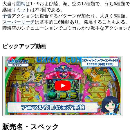
大当り
図柄
は1～9および陸、海、空の12種類で、うち6種類
継続
リミット
は222回である。
予告
アクションは複合するパターンが加わり、大きく5種類。
スーパーリーチ
は基本的に6種類あり、発展することもある。
陸海空のシチュエーションでコミカルかつ派手なアクション
ピックアップ動画
販売名・スペック