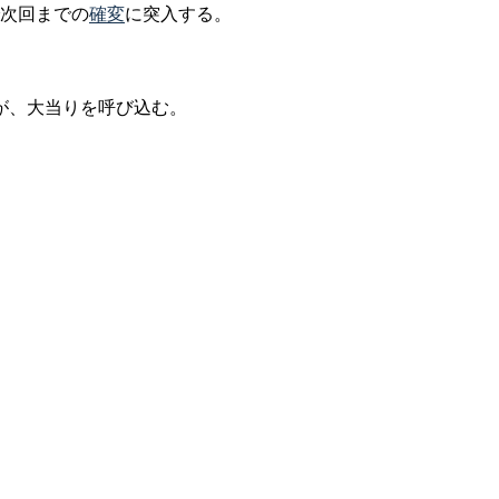
で次回までの
確変
に突入する。
が、大当りを呼び込む。