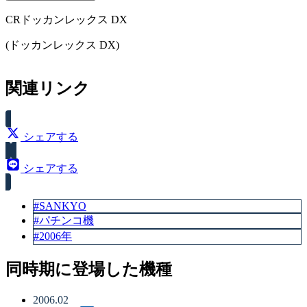
CRドッカンレックス DX
(ドッカンレックス DX)
スペック
関連リンク
賞球数（5＆10&11）
シェアする
シェアする
#SANKYO
#パチンコ機
#2006年
同時期に登場した機種
2006.02