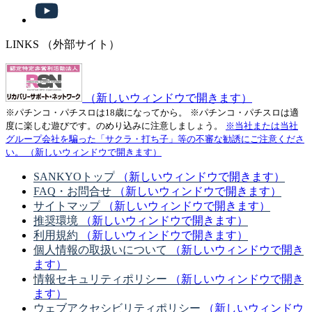
LINKS
（外部サイト）
（新しいウィンドウで開きます）
※パチンコ・パチスロは18歳になってから。
※パチンコ・パチスロは適
度に楽しむ遊びです。のめり込みに注意しましょう。
※当社または当社
グループ会社を騙った「サクラ・打ち子」等の不審な勧誘にご注意くださ
い。
（新しいウィンドウで開きます）
SANKYOトップ
（新しいウィンドウで開きます）
FAQ・お問合せ
（新しいウィンドウで開きます）
サイトマップ
（新しいウィンドウで開きます）
推奨環境
（新しいウィンドウで開きます）
利用規約
（新しいウィンドウで開きます）
個人情報の取扱いについて
（新しいウィンドウで開き
ます）
情報セキュリティポリシー
（新しいウィンドウで開き
ます）
ウェブアクセシビリティポリシー
（新しいウィンドウ