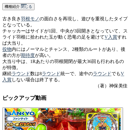
機種紹介
閉じる
古き良き
羽根モノ
の面白さを再現し、遊びを重視したタイプ
となっている。
チャッカーはサイドが1回、中央が3回開きとなっていて、ス
ライド羽根に拾われた玉が動く恐竜の足を避けて
V入賞
すれ
ば大当り。
役物
内にはノーマルとチャンス、2種類のルートがあり、後
者の方が
期待度
が高い。
大当り中は、1Rあたりの羽根開閉が最大36回も行われるの
が特徴。
継続
ラウンド
数は8
ラウンド
統一で、途中の
ラウンド
でも
V
入賞
しない場合は終了する。
（著）神保美佳
ピックアップ動画