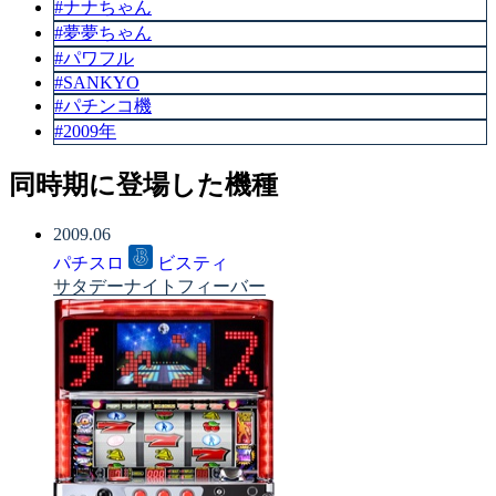
#ナナちゃん
#夢夢ちゃん
#パワフル
#SANKYO
#パチンコ機
#2009年
同時期に登場した機種
2009.06
パチスロ
ビスティ
サタデーナイトフィーバー