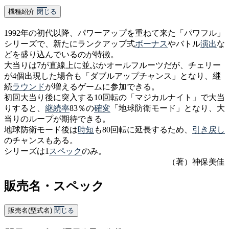
機種紹介
閉じる
1992年の初代以降、パワーアップを重ねて来た「パワフル」
シリーズで、新たに
ランクアップ式
ボーナス
やバトル
演出
な
どを盛り込んでいるのが特徴。
大当りは7が直線上に並ぶかオールフルーツだが、チェリー
が4個出現した場合も「ダブルアップチャンス」となり、継
続
ラウンド
が増えるゲームに参加できる。
初回大当り後に突入する10回転の「マジカルナイト」で大当
りすると、
継続率
83％の
確変
「地球防衛モード」となり、大
当りのループが期待できる。
地球防衛モード後は
時短
も80回転に延長するため、
引き戻し
のチャンスもある。
シリーズは1
スペック
のみ。
（著）神保美佳
販売名・スペック
販売名(型式名)
閉じる