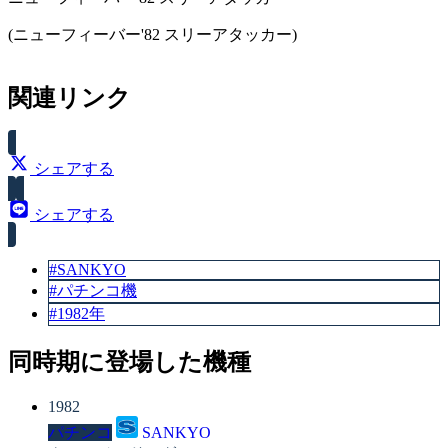
(ニューフィーバー'82 スリーアタッカー)
スペック
関連リンク
賞球数（ALL15）
シェアする
シェアする
#SANKYO
#パチンコ機
#1982年
同時期に登場した機種
1982
パチンコ
SANKYO