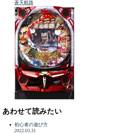
蒼天航路
あわせて読みたい
初心者の遊び方
2022.03.31