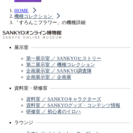
HOME
機種コレクション
「すろんこフラワー」の機種詳細
展示室
第一展示室 ／ SANKYOヒストリー
第二展示室 ／ 機種コレクション
企画展示室 ／ SANKYO調査隊
企画展示室 ／ 企画展
資料室・研修室
資料室 ／ SANKYOキャラクターズ
資料室 ／ SANKYOグッズ・コンテンツ情報
研修室 ／ 初心者のイロハ
ラウンジ