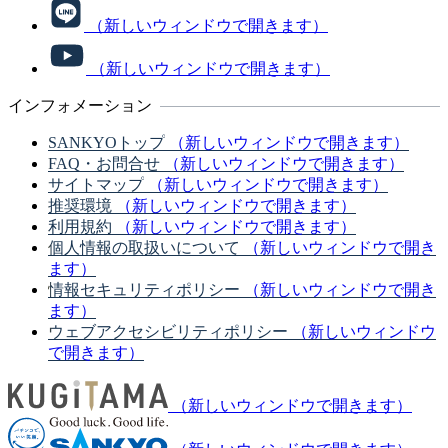
（新しいウィンドウで開きます）
（新しいウィンドウで開きます）
インフォメーション
SANKYOトップ
（新しいウィンドウで開きます）
FAQ・お問合せ
（新しいウィンドウで開きます）
サイトマップ
（新しいウィンドウで開きます）
推奨環境
（新しいウィンドウで開きます）
利用規約
（新しいウィンドウで開きます）
個人情報の取扱いについて
（新しいウィンドウで開き
ます）
情報セキュリティポリシー
（新しいウィンドウで開き
ます）
ウェブアクセシビリティポリシー
（新しいウィンドウ
で開きます）
（新しいウィンドウで開きます）