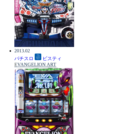
2013.02
パチスロ
ビスティ
EVANGELION ART