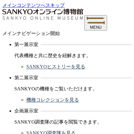
メインコンテンツへスキップ
MENU
メインナビゲーション開始
第一展示室
代表機種と共に歴史を紐解きます。
SANKYOヒストリーを見る
第二展示室
SANKYOの機種をご覧いただけます。
機種コレクションを見る
企画展示室
SANKYO調査隊の記事を閲覧できます。
SANKYO調査隊を見る