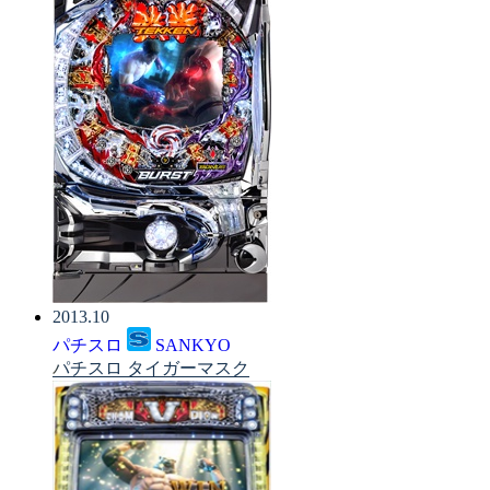
2013.10
パチスロ
SANKYO
パチスロ タイガーマスク