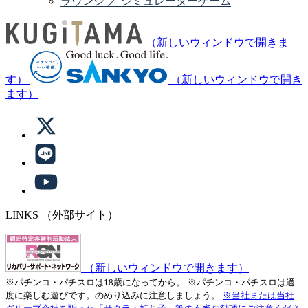
ラウンジ ／ シミュレーターゲーム
（新しいウィンドウで開きま
す）
（新しいウィンドウで開き
ます）
LINKS
（外部サイト）
（新しいウィンドウで開きます）
※パチンコ・パチスロは18歳になってから。
※パチンコ・パチスロは適
度に楽しむ遊びです。のめり込みに注意しましょう。
※当社または当社