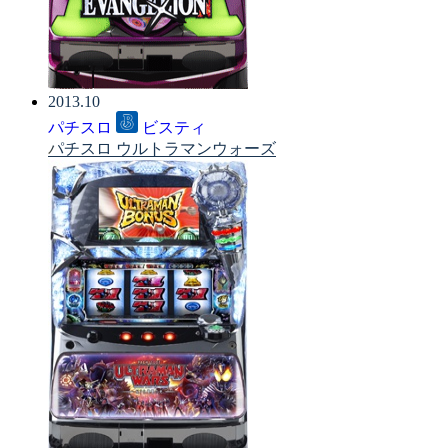
2013.10
パチスロ
ビスティ
パチスロ ウルトラマンウォーズ