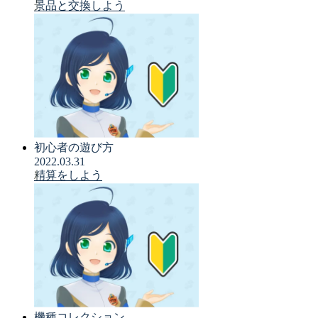
景品と交換しよう
初心者の遊び方
2022.03.31
精算をしよう
機種コレクション