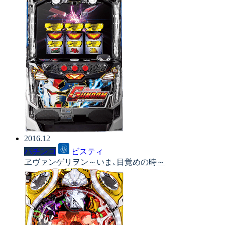
2016.12
パチンコ
ビスティ
ヱヴァンゲリヲン～いま､目覚めの時～