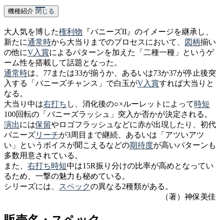
機種紹介
閉じる
大人気を博した
権利物
『バニーズII』のイメージを継承し、
新たに
通常時
から大当りまでのプロセスにおいて、
図柄
揃い
の他に
V入賞
によるパターンを加えた「二種一種」というゲ
ーム性を搭載して話題となった。
通常時
は、77または33が揃うか、あるいは73か37が停止後突
入する「バニーズチャンス」で白玉が
V入賞
すれば大当りと
なる。
大当り中は
右打ち
し、消化後の○×ルーレットによって
時短
100回転の「バニーズラッシュ」突入か否かが決定される。
演出
には
保留
やロゴフラッシュなどに赤が出現したり、初代
バニーズ
リーチ
が3周目まで継続、あるいは「アツいアツ
い」というボイスが聞こえるなどの
期待度
が高いパターンも
多数用意されている。
また、
右打ち
時短
中は15R振り分けの比率が高めとなってい
るため、一撃の魅力も秘めている。
シリーズには、
スペック
の異なる2種類がある。
（著）神保美佳
販売名・スペック