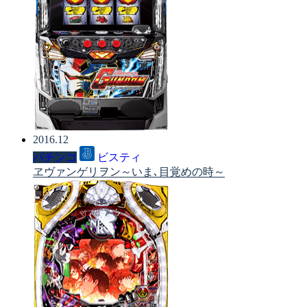
2016.12
パチンコ
ビスティ
ヱヴァンゲリヲン～いま､目覚めの時～