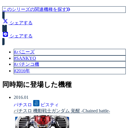
合算大当り確率（約1/79.9）
このシリーズの関連機種を探す
シェアする
シェアする
#バニーズ
#SANKYO
#パチンコ機
#2016年
同時期に登場した機種
2016.01
パチスロ
ビスティ
パチスロ 機動戦士ガンダム 覚醒 -Chained battle-