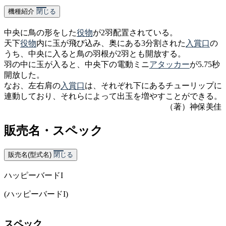
機種紹介
閉じる
中央に鳥の形をした
役物
が2羽配置されている。
天下
役物
内に玉が飛び込み、奥にある3分割された
入賞口
の
うち、中央に入ると鳥の羽根が2羽とも開放する。
羽の中に玉が入ると、中央下の電動ミニ
アタッカー
が5.75秒
開放した。
なお、左右肩の
入賞口
は、それぞれ下にあるチューリップに
連動しており、それらによって出玉を増やすことができる。
（著）神保美佳
販売名・スペック
販売名(型式名)
閉じる
ハッピーバードI
(ハッピーバードI)
スペック