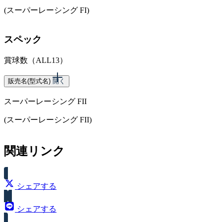
(スーパーレーシング FI)
スペック
賞球数（ALL13）
販売名(型式名)
開く
スーパーレーシング FII
(スーパーレーシング FII)
スペック
関連リンク
賞球数（ALL13）
シェアする
シェアする