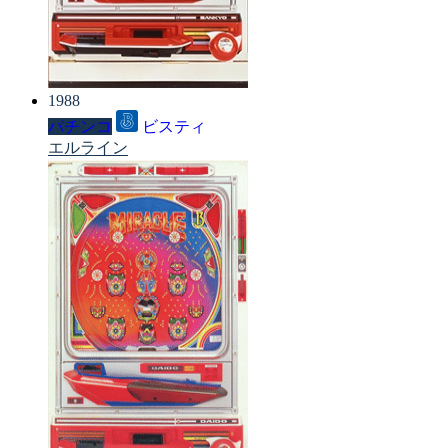
1988
パチンコ
ビスティ
エルライン