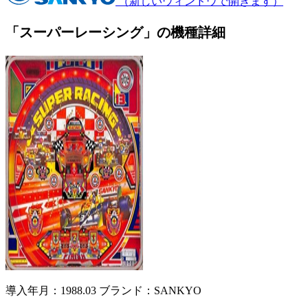
（新しいウィンドウで開きます）
「スーパーレーシング」の機種詳細
導入年月：1988.03
ブランド：SANKYO