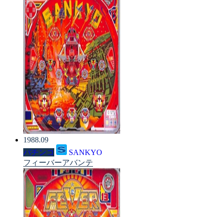
1988.09
パチンコ
SANKYO
フィーバーアバンテ