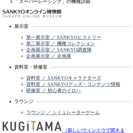
「スーパーレーシング」の機種詳細
展示室
第一展示室 ／ SANKYOヒストリー
第二展示室 ／ 機種コレクション
企画展示室 ／ SANKYO調査隊
企画展示室 ／ 企画展
資料室・研修室
資料室 ／ SANKYOキャラクターズ
資料室 ／ SANKYOグッズ・コンテンツ情報
研修室 ／ 初心者のイロハ
ラウンジ
ラウンジ ／ シミュレーターゲーム
（新しいウィンドウで開きま