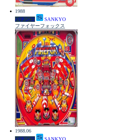
1988
パチンコ
SANKYO
ファイヤーフォックス
1988.06
パチンコ
SANKYO