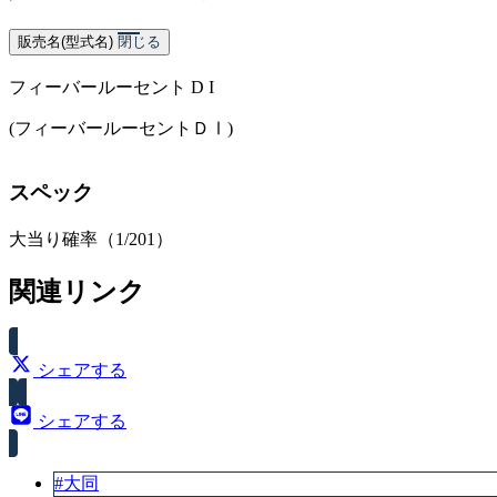
販売名(型式名)
閉じる
フィーバールーセント D I
(フィーバールーセントＤⅠ)
スペック
大当り確率（1/201）
関連リンク
シェアする
シェアする
#大同