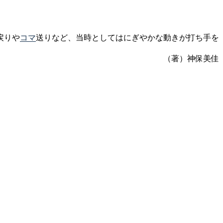
戻りや
コマ
送り
など、当時としてはにぎやかな動きが打ち手を
（著）神保美佳