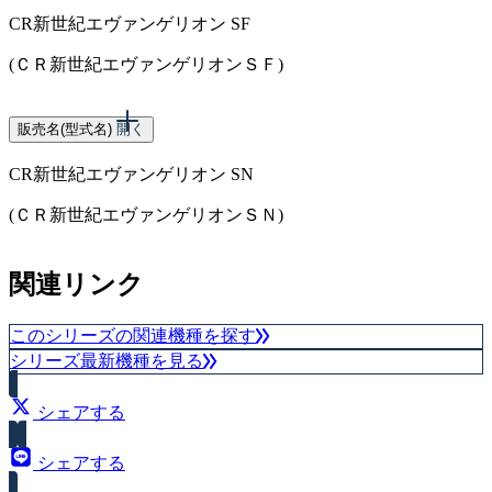
CR新世紀エヴァンゲリオン SF
大当り確率（1/496.5）
(ＣＲ新世紀エヴァンゲリオンＳＦ)
スペック
販売名(型式名)
開く
CR新世紀エヴァンゲリオン SN
大当り確率（1/397.2）
(ＣＲ新世紀エヴァンゲリオンＳＮ)
スペック
関連リンク
大当り確率（1/262.1）
このシリーズの関連機種を探す
シリーズ最新機種を見る
シェアする
シェアする