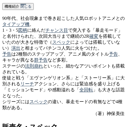
機種紹介
閉じる
90年代、社会現象まで巻き起こした人気ロボットアニメとの
タイアップ機
。
1・3・5
図柄
に絡んだ
チャンス目
で突入する「暴走モード」
と名付けられた、次回大当りまで継続の2R
確変
を搭載して
いたのが大きな特徴で（
スペック
によっては搭載していな
い）
演出
と相まってパチンコ人気に火をつけた。
予告
は2種類のステップアップ、アニメ風のタイトル
予告
、
キャラが異なる
群予告
など多彩。
ステージの
法則崩れ
といった、細かなアツいポイントも搭載
されている。
使徒と戦う「エヴァンゲリオン系」と「ストーリー系」に大
別される
リーチ
アクション、さらには緊迫感を盛り上げる
「ミッションモード」や感動溢れる「
全回転
」も大きな話題
となった。
シリーズには
スペック
の違い、暴走モードの有無などで4種
類がある。
（著）神保美佳
販売名・スペック