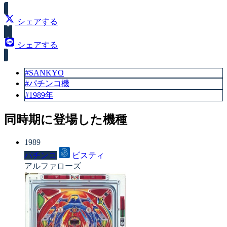
シェアする
シェアする
#SANKYO
#パチンコ機
#1989年
同時期に登場した機種
1989
パチンコ
ビスティ
アルファローズ