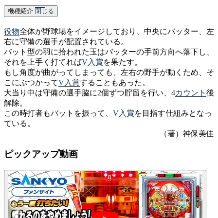
機種紹介
閉じる
役物
全体が野球場をイメージしており、中央にバッター、左
右に守備の選手が配置されている。
バット型の羽に拾われた玉はバッターの手前方向へ落下し、
それを上手く打てれば
V入賞
を果たす。
もし角度が曲がってしまっても、左右の野手が動くため、そ
こにぶつかって
V入賞
することもあった。
大当り中は守備の選手脇に2個ずつ貯留を行い、4
カウント
後
解除。
この時打者もバットを振って、
V入賞
を目指す仕組みとなっ
ている。
（著）神保美佳
ピックアップ動画