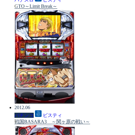
GTO～Limit Break～
2012.06
パチンコ
ビスティ
戦国BASARA3 ～関ヶ原の戦い～