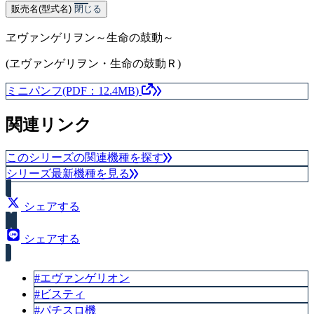
販売名(型式名)
閉じる
ヱヴァンゲリヲン～生命の鼓動～
(ヱヴァンゲリヲン・生命の鼓動Ｒ)
ミニパンフ(PDF：12.4MB)
関連リンク
このシリーズの関連機種を探す
シリーズ最新機種を見る
シェアする
シェアする
#エヴァンゲリオン
#ビスティ
#パチスロ機