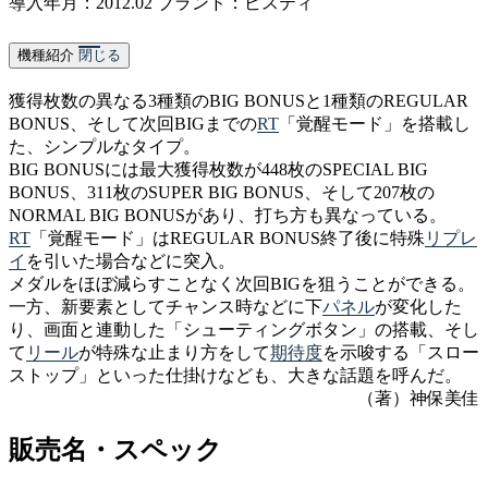
導入年月：2012.02
ブランド：ビスティ
機種紹介
閉じる
獲得枚数の異なる3種類のBIG BONUSと1種類のREGULAR
BONUS、そして次回BIGまでの
RT
「覚醒モード」を搭載し
た、シンプルなタイプ。
BIG BONUSには最大獲得枚数が448枚のSPECIAL BIG
BONUS、311枚のSUPER BIG BONUS、そして207枚の
NORMAL BIG BONUSがあり、打ち方も異なっている。
RT
「覚醒モード」はREGULAR BONUS終了後に特殊
リプレ
イ
を引いた場合などに突入。
メダルをほぼ減らすことなく次回BIGを狙うことができる。
一方、新要素としてチャンス時などに下
パネル
が変化した
り、画面と連動した「シューティングボタン」の搭載、そし
て
リール
が特殊な止まり方をして
期待度
を示唆する「スロー
ストップ」といった仕掛けなども、大きな話題を呼んだ。
（著）神保美佳
販売名・スペック