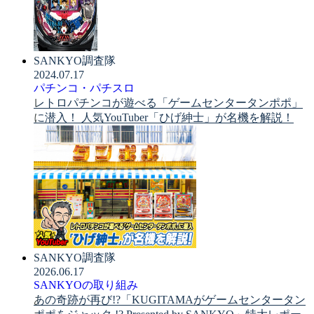
SANKYO調査隊
2024.07.17
パチンコ・パチスロ
レトロパチンコが遊べる「ゲームセンタータンポポ」
に潜入！ 人気YouTuber「ひげ紳士」が名機を解説！
SANKYO調査隊
2026.06.17
SANKYOの取り組み
あの奇跡が再び!?「KUGITAMAがゲームセンタータン