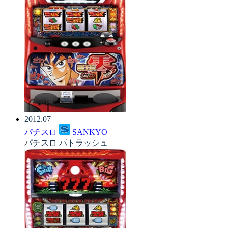
2012.07
パチスロ
SANKYO
パチスロ パトラッシュ