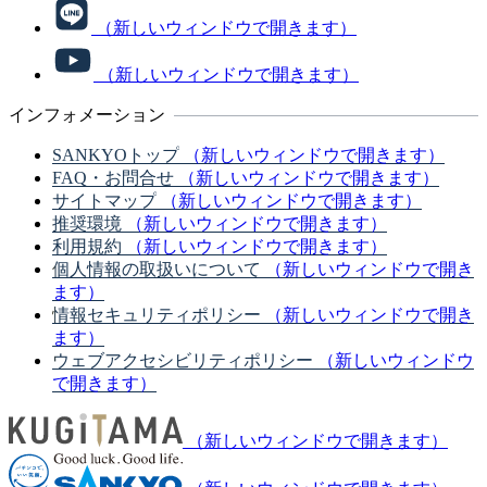
（新しいウィンドウで開きます）
（新しいウィンドウで開きます）
インフォメーション
SANKYOトップ
（新しいウィンドウで開きます）
FAQ・お問合せ
（新しいウィンドウで開きます）
サイトマップ
（新しいウィンドウで開きます）
推奨環境
（新しいウィンドウで開きます）
利用規約
（新しいウィンドウで開きます）
個人情報の取扱いについて
（新しいウィンドウで開き
ます）
情報セキュリティポリシー
（新しいウィンドウで開き
ます）
ウェブアクセシビリティポリシー
（新しいウィンドウ
で開きます）
（新しいウィンドウで開きます）