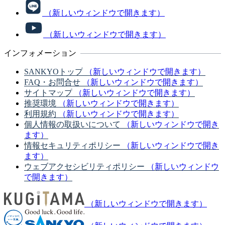
（新しいウィンドウで開きます）
（新しいウィンドウで開きます）
インフォメーション
SANKYOトップ
（新しいウィンドウで開きます）
FAQ・お問合せ
（新しいウィンドウで開きます）
サイトマップ
（新しいウィンドウで開きます）
推奨環境
（新しいウィンドウで開きます）
利用規約
（新しいウィンドウで開きます）
個人情報の取扱いについて
（新しいウィンドウで開き
ます）
情報セキュリティポリシー
（新しいウィンドウで開き
ます）
ウェブアクセシビリティポリシー
（新しいウィンドウ
で開きます）
（新しいウィンドウで開きます）