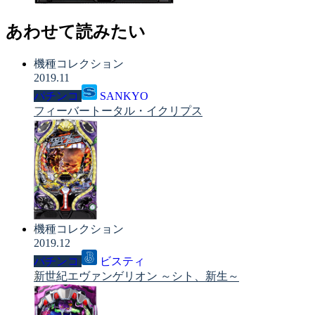
あわせて読みたい
機種コレクション
2019.11
パチンコ
SANKYO
フィーバートータル・イクリプス
機種コレクション
2019.12
パチンコ
ビスティ
新世紀エヴァンゲリオン ～シト、新生～