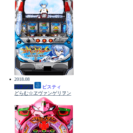
2018.08
パチンコ
ビスティ
どらむ☆ヱヴァンゲリヲン