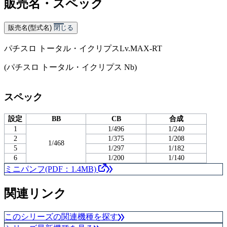
販売名・スペック
販売名(型式名)
閉じる
パチスロ トータル・イクリプスLv.MAX-RT
(パチスロ トータル・イクリプス Nb)
スペック
設定
BB
CB
合成
1
1/496
1/240
2
1/375
1/208
1/468
5
1/297
1/182
6
1/200
1/140
ミニパンフ(PDF：1.4MB)
関連リンク
このシリーズの関連機種を探す