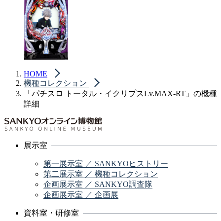
HOME
機種コレクション
「パチスロ トータル・イクリプスLv.MAX-RT」の機種
詳細
展示室
第一展示室 ／ SANKYOヒストリー
第二展示室 ／ 機種コレクション
企画展示室 ／ SANKYO調査隊
企画展示室 ／ 企画展
資料室・研修室