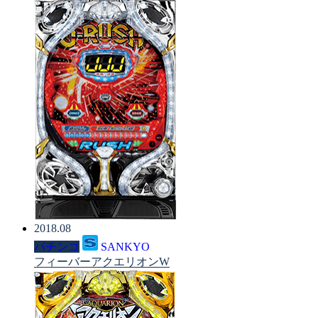
2018.08
パチンコ
SANKYO
フィーバーアクエリオンW