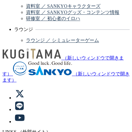
資料室 ／ SANKYOキャラクターズ
資料室 ／ SANKYOグッズ・コンテンツ情報
研修室 ／ 初心者のイロハ
ラウンジ
ラウンジ ／ シミュレーターゲーム
（新しいウィンドウで開きま
す）
（新しいウィンドウで開き
ます）
LINKS
（外部サイト）