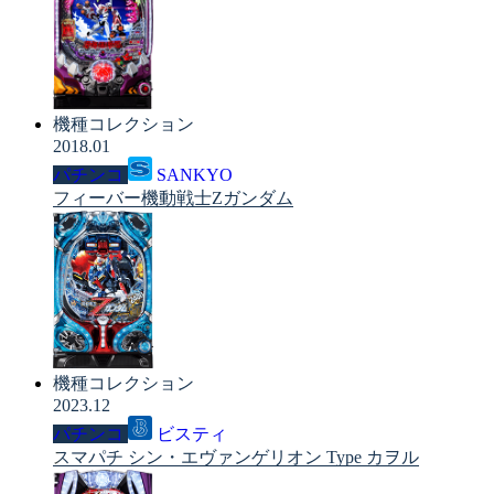
機種コレクション
2018.01
パチンコ
SANKYO
フィーバー機動戦士Zガンダム
機種コレクション
2023.12
パチンコ
ビスティ
スマパチ シン・エヴァンゲリオン Type カヲル