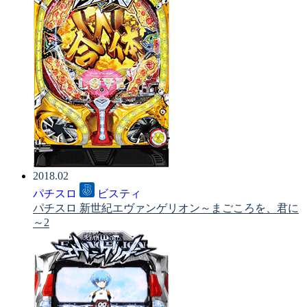
2018.02
パチスロ
ビスティ
パチスロ 新世紀エヴァンゲリオン～まごころを、君に
～2