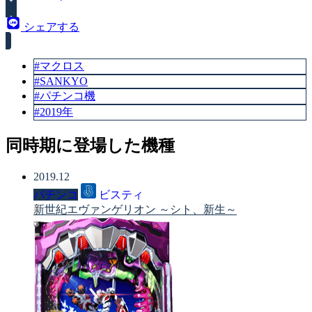
5
1/81.1
6
1/79.0
シェアする
#マクロス
#SANKYO
#パチンコ機
#2019年
同時期に登場した機種
2019.12
パチンコ
ビスティ
新世紀エヴァンゲリオン ～シト、新生～