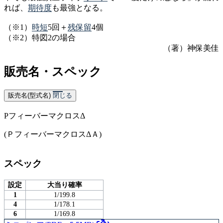
れば、
期待度
も最強となる。
（※1）
時短
5回＋
残保留
4個
（※2）特図2の場合
（著）神保美佳
販売名・スペック
販売名(型式名)
閉じる
PフィーバーマクロスΔ
(ＰフィーバーマクロスΔＡ)
スペック
設定
大当り確率
1
1/199.8
4
1/178.1
6
1/169.8