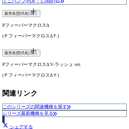
ミニパンフ(PDF：5.5MB)
販売名(型式名)
開く
PフィーバーマクロスΔ
(ＰフィーバーマクロスΔＦ)
スペック
販売名(型式名)
開く
PフィーバーマクロスΔ V-ラッシュ ver.
大当り確率（1/199.8）
(ＰフィーバーマクロスΔＹ)
スペック
関連リンク
設定
大当り確率
このシリーズの関連機種を探す
1
1/99.9
シリーズ最新機種を見る
2
1/95.3
3
1/91.0
4
1/85.8
シェアする