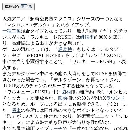
機種紹介
閉じる
人気アニメ「超時空要塞マクロス」シリーズの一つとなる
「マクロスΔ（デルタ）」とのタイアップ。
一種二種
混合タイプとなっており、最大9回転（※1）のチャ
ンスがある「ワルキューレRUSH」は
継続率
約80％をほこ
り、高継続による出玉が大きな魅力だ。
ゲームの流れとしては、「
通常時
」もしくは「デルタゾー
ン」中に「SPECIAL FEVER」もしくは「ルンピカZONE」
中に大当りを獲得することで、「ワルキューレRUSH」へ突
入する。
またデルタゾーン中にその他の大当りをしてRUSHを獲得で
きなかった場合でも、「デルタゾーン」が再セットされ、
RUSH突入のチャンスがループする仕様となっている。
「ワルキューレRUSH」中は
図柄
揃い確率約1/6の「ルンピカ
チャッカー」が開放され、
図柄
揃いの50％がMAX
ラウンド
となるため、ループによる出玉にも期待できる。（※2） ま
た、
演出
の各所には同作品の大きなポイントとなっている
「歌」がふんだんに使われており、戦術音楽ユニット「ワル
キューレ」による魅力的な歌声が大当りを呼び込む。
中でも最強鎮圧ライブ
リーチ
で「一度だけの恋なら」が流れ