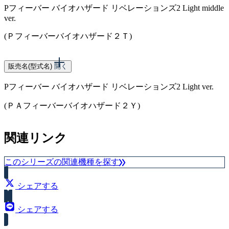
Pフィーバー バイオハザード リベレーションズ2 Light middle
ver.
(Ｐフィーバーバイオハザード２Ｔ)
スペック
販売名(型式名)
開く
Pフィーバー バイオハザード リベレーションズ2 Light ver.
大当り確率（1/199.8）
(ＰＡフィーバーバイオハザード２Ｙ)
スペック
関連リンク
大当り確率（1/99.9）
このシリーズの関連機種を探す
シェアする
シェアする