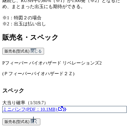
継続し、RUSH中の80%（※1）が1500発（※2）となるた
め、まとまった出玉にも期待ができる。
※1：特図２の場合
※2：出玉は払い出し
販売名・スペック
販売名(型式名)
閉じる
Pフィーバー バイオハザード リベレーションズ2
(Ｐフィーバーバイオハザード２Ｚ)
スペック
大当り確率（1/319.7）
ミニパンフ(PDF：10.1MB)
販売名(型式名)
開く