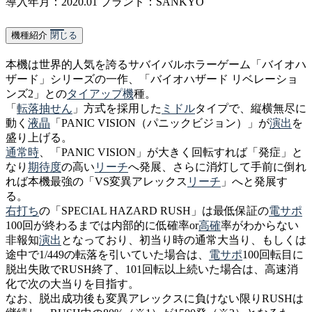
導入年月：2020.01
ブランド：SANKYO
機種紹介
閉じる
本機は世界的人気を誇るサバイバルホラーゲーム「バイオハ
ザード」シリーズの一作、「バイオハザード リベレーショ
ンズ2」との
タイアップ機
種。
「
転落抽せん
」方式を採用した
ミドル
タイプで、縦横無尽に
動く
液晶
「PANIC VISION（パニックビジョン）」が
演出
を
盛り上げる。
通常時
、「PANIC VISION」が大きく回転すれば「発症」と
なり
期待度
の高い
リーチ
へ発展、さらに消灯して手前に倒れ
れば本機最強の「VS変異アレックス
リーチ
」へと発展す
る。
右打ち
の「SPECIAL HAZARD RUSH」は最低保証の
電サポ
100回が終わるまでは内部的に低確率or
高確
率がわからない
非報知
演出
となっており、初当り時の通常大当り、もしくは
途中で1/449の転落を引いていた場合は、
電サポ
100回転目に
脱出失敗でRUSH終了、101回転以上続いた場合は、高速消
化で次の大当りを目指す。
なお、脱出成功後も変異アレックスに負けない限りRUSHは