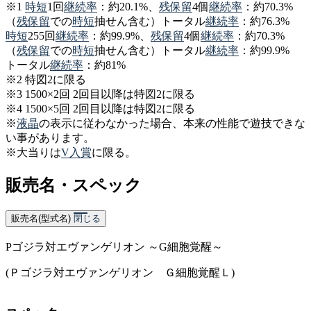
※1
時短
1回
継続率
：約20.1%、
残保留
4個
継続率
：約70.3%
（
残保留
での
時短
抽せん含む）トータル
継続率
：約76.3%
時短
255回
継続率
：約99.9%、
残保留
4個
継続率
：約70.3%
（
残保留
での
時短
抽せん含む）トータル
継続率
：約99.9%
トータル
継続率
：約81%
※2 特図2に限る
※3 1500×2回 2回目以降は特図2に限る
※4 1500×5回 2回目以降は特図2に限る
※
液晶
の表示に従わなかった場合、本来の性能で遊技できな
い事があります。
※大当りは
V入賞
に限る。
販売名・スペック
販売名(型式名)
閉じる
Pゴジラ対エヴァンゲリオン ～G細胞覚醒～
(Ｐゴジラ対エヴァンゲリオン Ｇ細胞覚醒Ｌ)