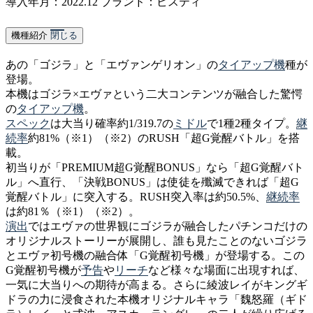
導入年月：2022.12
ブランド：ビスティ
機種紹介
閉じる
あの「ゴジラ」と「エヴァンゲリオン」の
タイアップ機
種が
登場。
本機はゴジラ×エヴァという二大コンテンツが融合した驚愕
の
タイアップ機
。
スペック
は大当り確率約1/319.7の
ミドル
で1種2種タイプ。
継
続率
約81%（※1）（※2）のRUSH「超G覚醒バトル」を搭
載。
初当りが「PREMIUM超G覚醒BONUS」なら「超G覚醒バト
ル」へ直行、「決戦BONUS」は使徒を殲滅できれば「超G
覚醒バトル」に突入する。RUSH突入率は約50.5%、
継続率
は約81％（※1）（※2）。
演出
ではエヴァの世界観にゴジラが融合したパチンコだけの
オリジナルストーリーが展開し、誰も見たことのないゴジラ
とエヴァ初号機の融合体「G覚醒初号機」が登場する。この
G覚醒初号機が
予告
や
リーチ
など様々な場面に出現すれば、
一気に大当りへの期待が高まる。さらに綾波レイがキングギ
ドラの力に浸食された本機オリジナルキャラ「魏怒羅（ギド