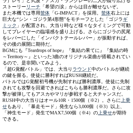
ラ）レイ」と式波・アスカ・ラングレーの二人が繰り広げる
ストーリー
リーチ
「希望の涙」からは目が離せないぞ。
また本機では専用
筐体
「G-IMPACT」を採用。
筐体
右上には
巨大な“シン・ゴジラ第4形態”をモチーフとした「ゴジラ
ギ
ミック
」が配置され、大当り時など様々なタイミングで可動
してプレイヤーの臨場感を盛り上げる。さらにゴジラの尻尾
をレバーにした「インパクトテールレバー」が振動すれば、
その後の展開に期待だ。
BGMにも『Teardrops of hope』『集結の果てに』『集結の時
～Territory～』といった3曲のオリジナル楽曲が搭載されてい
るので、是非聞いてみよう。
「超G覚醒バトル」では、大当り
ラウンド
中のバトルが継続
の鍵を握る。使徒に勝利すればRUSH継続だ。
バトルではG覚醒初号機が先制すれば勝利濃厚。使徒に先制
されても攻撃を回避できればこちらも勝利濃厚だ。さらに攻
撃が被弾してもアスカやマリが参戦すると大チャンスだ。
RUSH中の大当りはオール10R・1500個（※2）。さらに
上乗
せ
もあり、「暴走モード」発生なら3,000個（※3）以上、
「神生モード」発生でMAX7,500個（※4）の
上乗せ
が期待
できる。