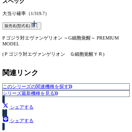
スペック
大当り確率（1/319.7）
販売名(型式名)
開く
P ゴジラ対エヴァンゲリオン ～G細胞覚醒～ PREMIUM
MODEL
(Ｐゴジラ対エヴァンゲリオン Ｇ細胞覚醒ＹＲ)
スペック
関連リンク
大当り確率 1/99.9
このシリーズの関連機種を探す
シリーズ最新機種を見る
シェアする
シェアする