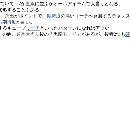
ていて、7が直線に並ぶかオールアイテムで大当りとなる。
変形することもある。
4」
演出
がポイントで、
期待度
の高い
リーチ
へ発展するチャン
も
期待度
が高い。
するキューブ
リーチ
といったパターンになればアツい。
」の他、通常大当り後の「黒龍モード」があるが、後者2つも
確