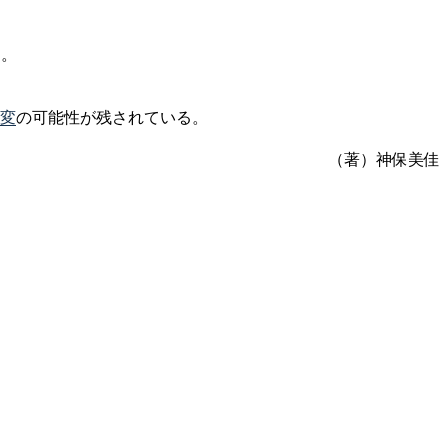
ス。
変
の可能性が残されている。
（著）神保美佳