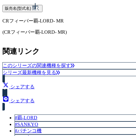
販売名(型式名)
開く
CRフィーバー覇-LORD- MR
(CRフィーバー覇-LORD- MR)
スペック
関連リンク
大当り確率（1/99.9）
このシリーズの関連機種を探す
シリーズ最新機種を見る
シェアする
シェアする
#覇-LORD
#SANKYO
#パチンコ機