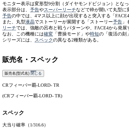
モニター表示は変形型9分割（ダイヤモンドビジョン）となっ
表示部分は、
予告
や
スーパーリーチ
などで枠が開いて丸型に
予告
の中では、4マス以上に顔が出現すると突入する「FACE
また、丸型
液晶
でストーリーが展開する「ストーリー
予告
」
リーチ
では、強敵の呂布と戦うパターンや、FACE4から発展
なお、この機種には
確変
「曹操モード」や
時短
の「復活の刻
シリーズには、
スペック
の異なる2種類がある。
販売名・スペック
販売名(型式名)
閉じる
CRフィーバー覇-LORD- TR
(CRフィーバー覇-LORD- TR)
スペック
大当り確率（1/316.6）