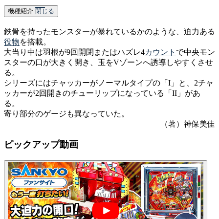
機種紹介
閉じる
鉄骨を持ったモンスターが暴れているかのような、迫力ある
役物
を搭載。
大当り中は羽根が9回開閉またはハズレ4
カウント
で中央モン
スターの口が大きく開き、玉をVゾーンへ誘導しやすくさせ
る。
シリーズにはチャッカーがノーマルタイプの「I」と、2チャ
ッカーが2回開きのチューリップになっている「II」があ
る。
寄り部分のゲージも異なっていた。
（著）神保美佳
ピックアップ動画