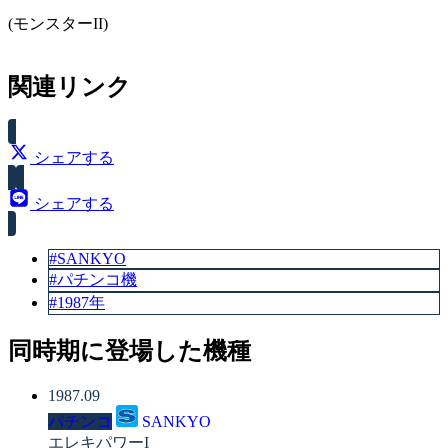
(モンスターII)
スペック
関連リンク
賞球数（ALL13）
シェアする
シェアする
#SANKYO
#パチンコ機
#1987年
同時期に登場した機種
1987.09
パチンコ
SANKYO
エレキパワーI