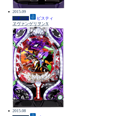
2015.09
パチンコ
ビスティ
ヱヴァンゲリヲンX
2015.08