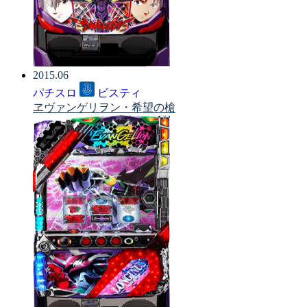
2015.06
パチスロ
ビスティ
ヱヴァンゲリヲン・希望の槍