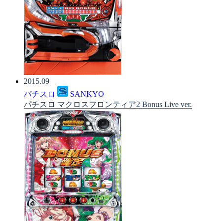
2015.09
パチスロ
SANKYO
パチスロ マクロスフロンティア2 Bonus Live ver.