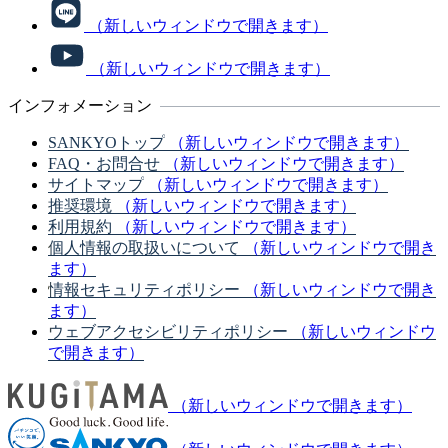
（新しいウィンドウで開きます）
（新しいウィンドウで開きます）
インフォメーション
SANKYOトップ
（新しいウィンドウで開きます）
FAQ・お問合せ
（新しいウィンドウで開きます）
サイトマップ
（新しいウィンドウで開きます）
推奨環境
（新しいウィンドウで開きます）
利用規約
（新しいウィンドウで開きます）
個人情報の取扱いについて
（新しいウィンドウで開き
ます）
情報セキュリティポリシー
（新しいウィンドウで開き
ます）
ウェブアクセシビリティポリシー
（新しいウィンドウ
で開きます）
（新しいウィンドウで開きます）