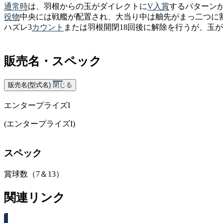
通常時
は、羽根からの玉がダイレクトに
V入賞
するパターン
役物
中央には戦艦が配置され、大当り中は舳先がまっ二つに
ハズレ3
カウント
または羽根開閉18回後に解除を行うが、玉
販売名・スペック
販売名(型式名)
閉じる
エンタープライズI
(エンタープライズI)
スペック
賞球数（7＆13）
関連リンク