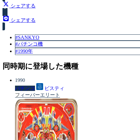
シェアする
シェアする
#SANKYO
#パチンコ機
#1990年
同時期に登場した機種
1990
パチンコ
ビスティ
フィーバーエリート