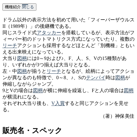
機種紹介
閉じる
ドラム以外の表示方法を初めて用いた「フィーバーザウルス
II（1989年）」の後継機である。
同じスライド式
アタッカー
を搭載しているが、表示方法がフ
ィーバー初のドットマトリクス方式になっていたり、複数の
リーチ
アクションも採用するなどほとんど「別機種」ともい
える出来映えになっている。
大当り
図柄
には0～9および♪、F、人、S、Vの15種類があ
り、いずれかが3つ揃えば大当りとなる。
左・中
図柄
が揃うと
リーチ
となるが、絵柄によってアクショ
ンが異なるのも特徴で、0～8、♪、Sの
テンパイ
時は
図柄
が
伸縮しながらジャンプ。
9とVの場合は
図柄
が横に伸縮を繰返し、Fと人の場合は
図柄
が横流れになる。
それぞれ大当り後も、
V入賞
すると同じアクションを見せ
る。
（著）神保美佳
販売名・スペック