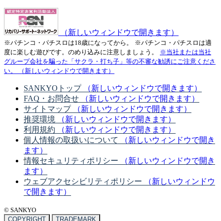
（新しいウィンドウで開きます）
※パチンコ・パチスロは18歳になってから。
※パチンコ・パチスロは適
度に楽しむ遊びです。のめり込みに注意しましょう。
※当社または当社
グループ会社を騙った「サクラ・打ち子」等の不審な勧誘にご注意くださ
い。
（新しいウィンドウで開きます）
SANKYOトップ
（新しいウィンドウで開きます）
FAQ・お問合せ
（新しいウィンドウで開きます）
サイトマップ
（新しいウィンドウで開きます）
推奨環境
（新しいウィンドウで開きます）
利用規約
（新しいウィンドウで開きます）
個人情報の取扱いについて
（新しいウィンドウで開き
ます）
情報セキュリティポリシー
（新しいウィンドウで開き
ます）
ウェブアクセシビリティポリシー
（新しいウィンドウ
で開きます）
© SANKYO
COPYRIGHT
TRADEMARK