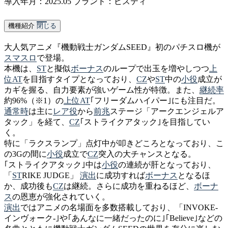
導入年月：2025.05
ブランド：ビスティ
機種紹介
閉じる
大人気アニメ『機動戦士ガンダムSEED』初のパチスロ機が
スマスロ
で登場。
本機は、
ST
と擬似
ボーナス
のループで出玉を増やしつつ
上
位AT
を目指すタイプとなっており、
CZ
や
ST
中の
小役
成立が
カギを握る、自力要素が強いゲーム性が特徴。また、
継続率
約96%（※1）の
上位AT
｢フリーダムハイパー｣にも注目だ。
通常時
は主に
レア役
から
前兆
ステージ「アークエンジェルア
タック」を経て、
CZ
｢ストライクアタック｣を目指してい
く。
特に「ラクスランプ」点灯中が叩きどころとなっており、こ
の3Gの間に
小役
成立で
CZ
突入の大チャンスとなる。
｢ストライクアタック｣中は
小役
の連続が肝となっており、
「
ST
RIKE JUDGE
」
演出
に成功すれば
ボーナス
となるほ
か、成功後も
CZ
は継続。さらに成功を重ねるほど、
ボーナ
ス
の恩恵が強化されていく。
演出
ではアニメの名場面を多数搭載しており、「INVOKE-
インヴォーク-｣や｢あんなに一緒だったのに｣｢Believe｣などの