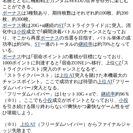
名曲とともに機動戦士ガンダムSEEDの世界を存分に楽しむ
ことができる。
ボーナス
は3種類あり、期待枚数はそれぞれ約100枚、約200
枚、約300枚。
ボーナス
後は20G+α継続の
ST
｢ストライクライド｣に突入。消
化中は
小役
成立で｢瞬間決着バトル｣のチャンスとなってお
り、そこから再度
ボーナス
の当選を目指す。バトル単体の成
功率は約50%、
ST
一連のトータルの
継続率
は約70%となって
いる。
ボーナス
中は｢宿命ポイント｣の蓄積が目標になっており、
1000ポイントに到達すると｢宿命ZONE｣へ移行、上位
CZ
｢ス
トライクバースト｣突入のチャンスとなるぞ。
「ストライクバースト」は
上位AT
突入を賭けた本機最大の
チャンスポイント。ここで成功すれば待望の
上位AT
｢フリー
ダムハイパー｣突入となる。
「フリーダムハイパー」は1セット10G＋αで、
継続率
約96％
（※1）。ここでも
小役
成立がポイントとなっており、
小役
を引き続ける限り終わらない!?爽快かつ豪快なゲーム性をぜ
ひ堪能しよう。
（※1）
上位AT
（フリーダムハイパー）からファイナルジャ
ッジ失敗まで