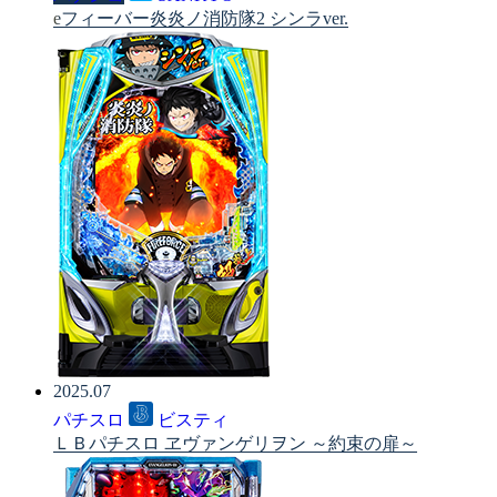
eフィーバー炎炎ノ消防隊2 シンラver.
2025.07
パチスロ
ビスティ
ＬＢパチスロ ヱヴァンゲリヲン ～約束の扉～