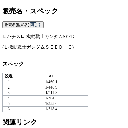
販売名・スペック
販売名(型式名)
閉じる
Ｌパチスロ 機動戦士ガンダムSEED
(Ｌ機動戦士ガンダムＳＥＥＤ Ｇ)
スペック
設定
AT
1
1/460.1
2
1/446.9
3
1/411.8
4
1/364.5
5
1/355.6
6
1/318.4
関連リンク