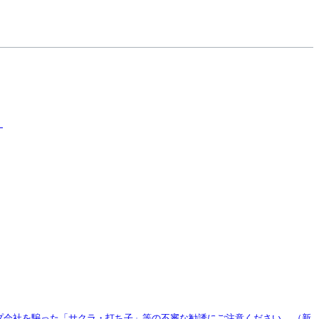
）
プ会社を騙った「サクラ・打ち子」等の不審な勧誘にご注意ください。
（新