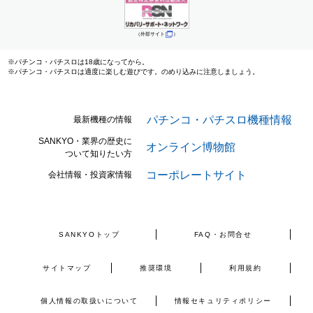
（外部サイト
）
※パチンコ・パチスロは18歳になってから。
※パチンコ・パチスロは適度に楽しむ遊びです。のめり込みに注意しましょう。
パチンコ・パチスロ機種情報
最新機種の情報
SANKYO・業界の歴史に
オンライン博物館
ついて知りたい方
コーポレートサイト
会社情報・投資家情報
SANKYOトップ
FAQ・お問合せ
サイトマップ
推奨環境
利用規約
個人情報の取扱いについて
情報セキュリティポリシー