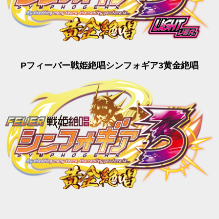
Pフィーバー戦姫絶唱シンフォギア3黄金絶唱