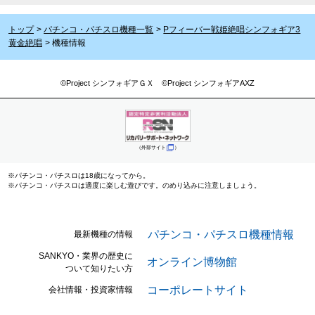
トップ
パチンコ・パチスロ機種一覧
Pフィーバー戦姫絶唱シンフォギア3
黄金絶唱
機種情報
©Project シンフォギアＧＸ ©Project シンフォギアAXZ
（外部サイト
）
※パチンコ・パチスロは18歳になってから。
※パチンコ・パチスロは適度に楽しむ遊びです。のめり込みに注意しましょう。
パチンコ・パチスロ機種情報
最新機種の情報
SANKYO・業界の歴史に
オンライン博物館
ついて知りたい方
コーポレートサイト
会社情報・投資家情報