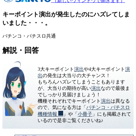
（新しいウィンドウで開きます）
キーポイント演出が発生したのにハズレてしま
いました・・・。
パチンコ・パチスロ共通
解説・回答
3大キーポイント
演出
や4大キーポイント
演
出
の発生は大当りの大チャンス！
もちろんハズレてしまうこともあります
が、大当りの期待が高い
演出
なので最後ま
でしっかり見届けましょう！
機種それぞれでキーポイント
演出
は異なる
ので、気になる方は「
パチンコ・パチスロ
機種情報
」や「
小冊子
」にも掲載されて
いるので是非ご覧くださいね♪