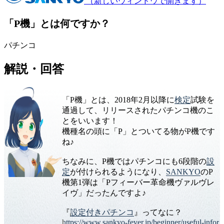
（新しいウィンドウで開きます）
「P機」とは何ですか？
パチンコ
解説・回答
「P機」とは、2018年2月以降に
検定
試験を
通過して、リリースされたパチンコ機のこ
とをいいます！
機種名の頭に「P」とついてる物がP機です
ね♪
ちなみに、P機ではパチンコにも6段階の
設
定
が付けられるようになり、
SANKYO
のP
機第1弾は「Pフィーバー革命機ヴァルヴレ
イヴ」だったんですよ♪
『
設定付きパチンコ
』ってなに？
https://www.sankyo-fever.jp/beginner/useful-infor