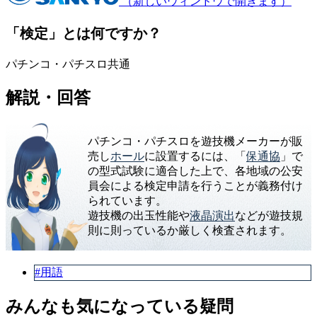
（新しいウィンドウで開きます）
「検定」とは何ですか？
パチンコ・パチスロ共通
解説・回答
パチンコ・パチスロを遊技機メーカーが販
売し
ホール
に設置するには、「
保通協
」で
の型式試験に適合した上で、各地域の公安
員会による検定申請を行うことが義務付け
られています。
遊技機の出玉性能や
液晶
演出
などが遊技規
則に則っているか厳しく検査されます。
#用語
みんなも気になっている疑問