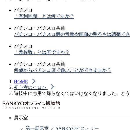
パチスロ
「有利区間」とは何ですか？
パチンコ・パチスロ共通
パチンコ・パチスロ機の音量や画面の明るさは調整でき
パチスロ
「差枚数」とは何ですか？
パチンコ・パチスロ共通
何歳からパチンコ店で遊ぶことができますか？
HOME
初心者のイロハ
遊技中に急用で帰らなくてはいけなくなりました。どう
展示室
第一展示室 ／ SANKYOヒストリー