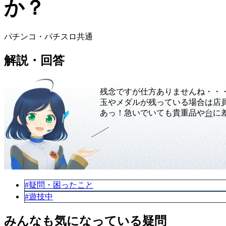
か？
パチンコ・パチスロ共通
解説・回答
残念ですが仕方ありませんね・・
玉やメダルが残っている場合は店
あっ！急いでいても貴重品や
台
に
#疑問・困ったこと
#遊技中
みんなも気になっている疑問