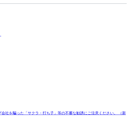
）
プ会社を騙った「サクラ・打ち子」等の不審な勧誘にご注意ください。
（新