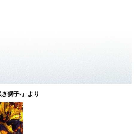
黒き獅子-』より