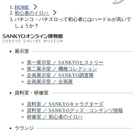
HOME
初心者のイロハ
パチンコ・パチスロって初心者にはハードルが高いで
しょうか？
展示室
第一展示室 ／ SANKYOヒストリー
第二展示室 ／ 機種コレクション
企画展示室 ／ SANKYO調査隊
企画展示室 ／ 企画展
資料室・研修室
資料室 ／ SANKYOキャラクターズ
資料室 ／ SANKYOグッズ・コンテンツ情報
研修室 ／ 初心者のイロハ
ラウンジ