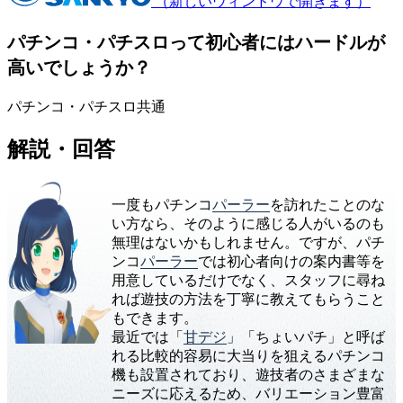
（新しいウィンドウで開きます）
パチンコ・パチスロって初心者にはハードルが
高いでしょうか？
パチンコ・パチスロ共通
解説・回答
一度もパチンコ
パーラー
を訪れたことのな
い方なら、そのように感じる人がいるのも
無理はないかもしれません。ですが、パチ
ンコ
パーラー
では初心者向けの案内書等を
用意しているだけでなく、スタッフに尋ね
れば遊技の方法を丁寧に教えてもらうこと
もできます。
最近では「
甘デジ
」「ちょいパチ」と呼ば
れる比較的容易に大当りを狙えるパチンコ
機も設置されており、遊技者のさまざまな
ニーズに応えるため、バリエーション豊富