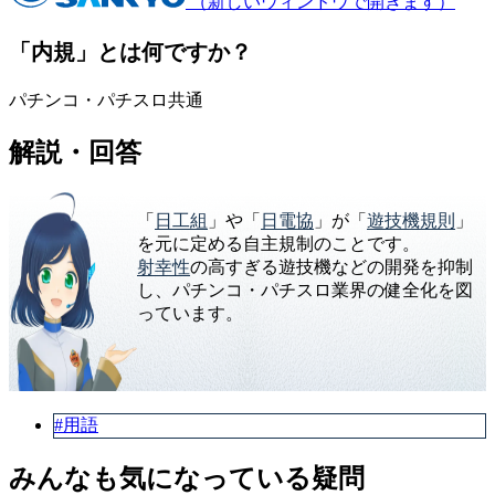
（新しいウィンドウで開きます）
「内規」とは何ですか？
パチンコ・パチスロ共通
解説・回答
「
日工組
」や「
日電協
」が「
遊技機規則
」
を元に定める自主規制のことです。
射幸性
の高すぎる遊技機などの開発を抑制
し、パチンコ・パチスロ業界の健全化を図
っています。
#用語
みんなも気になっている疑問