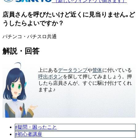
（新しいウィンドウで開きます）
店員さんを呼びたいけど近くに見当りません｡ど
うしたらよいですか？
パチンコ・パチスロ共通
解説・回答
上にある
データランプ
や
筐体
に付いている
呼出ボタン
を探して押してみましょう。押
したら店員さんが、すぐに駆け付けてくれ
ますよ♪
#疑問・困ったこと
#初心者講座