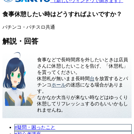
（新しいウィンドウで開きます）
食事休憩したい時はどうすればよいですか？
パチンコ・パチスロ共通
解説・回答
食事などで長時間席を外したいときは店員
さんに休憩したいことを告げ、「休憩札」
を貰ってください。
休憩札が無いまま長時間
台
を放置するとパ
チンコ
ホール
の迷惑になる場合がありま
す。
なかなか大当りが来ない時などはゆっくり
休憩してリフレッシュするのもいいかもし
れませんね。
#疑問・困ったこと