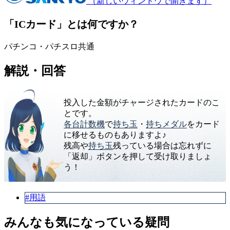
（新しいウィンドウで開きます）
「ICカード」とは何ですか？
パチンコ・パチスロ共通
解説・回答
投入した金額がチャージされたカードのこ
とです。
各台計数機
で
持ち玉
・
持ちメダル
をカード
に移せるものもありますよ♪
残高や
持ち玉
残っている場合は忘れずに
「返却」ボタンを押して受け取りましょ
う！
#用語
みんなも気になっている疑問