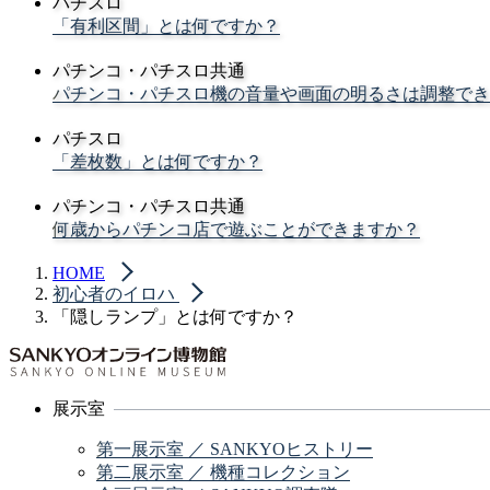
パチスロ
「有利区間」とは何ですか？
パチンコ・パチスロ共通
パチンコ・パチスロ機の音量や画面の明るさは調整でき
パチスロ
「差枚数」とは何ですか？
パチンコ・パチスロ共通
何歳からパチンコ店で遊ぶことができますか？
HOME
初心者のイロハ
「隠しランプ」とは何ですか？
展示室
第一展示室 ／ SANKYOヒストリー
第二展示室 ／ 機種コレクション