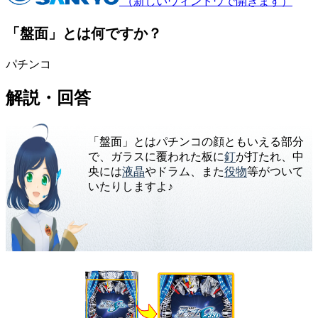
（新しいウィンドウで開きます）
「盤面」とは何ですか？
パチンコ
解説・回答
「盤面」とはパチンコの顔ともいえる部分
で、ガラスに覆われた板に
釘
が打たれ、中
央には
液晶
やドラム、また
役物
等がついて
いたりしますよ♪