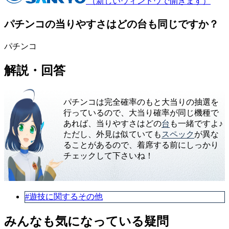
（新しいウィンドウで開きます）
パチンコの当りやすさはどの台も同じですか？
パチンコ
解説・回答
パチンコは完全確率のもと大当りの抽選を
行っているので、大当り確率が同じ機種で
あれば、当りやすさはどの
台
も一緒ですよ♪
ただし、外見は似ていても
スペック
が異な
ることがあるので、着席する前にしっかり
チェックして下さいね！
#遊技に関するその他
みんなも気になっている疑問