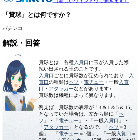
（新しいウィンドウで開きます）
「賞球」とは何ですか？
パチンコ
解説・回答
賞球とは、各種
入賞口
に玉が入賞した際、
払い出される玉のことです。
入賞口
ごとに賞球数が定められており、
入
賞口
の種類は
ヘソ
・
電チュー
・一般
入賞
口
・
アタッカー
などがあります♪
賞球数は機種によって異なります。
例えば、賞球数の表示が「3 & 1 & 5 & 15」
となっていた場合は、左から順に「
ヘ
ソ
」・「
電チュー
」・「一般
入賞口
」・
「
アタッカー
」となるので、「
ヘソ
＝3
個」、「
電チュー
＝1個」、「一般
入賞口
＝