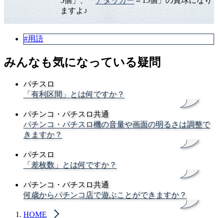
5個」、「
アタッカー
＝15個」の賞球になり
ますよ♪
#用語
みんなも気になっている疑問
パチスロ
「有利区間」とは何ですか？
パチンコ・パチスロ共通
パチンコ・パチスロ機の音量や画面の明るさは調整で
きますか？
パチスロ
「差枚数」とは何ですか？
パチンコ・パチスロ共通
何歳からパチンコ店で遊ぶことができますか？
HOME