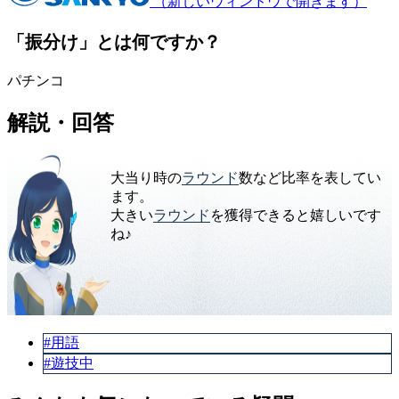
（新しいウィンドウで開きます）
「振分け」とは何ですか？
パチンコ
解説・回答
大当り時の
ラウンド
数など比率を表してい
ます。
大きい
ラウンド
を獲得できると嬉しいです
ね♪
#用語
#遊技中