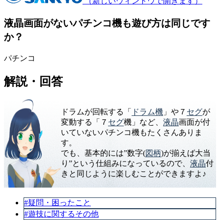
（新しいウィンドウで開きます）
液晶画面がないパチンコ機も遊び方は同じです
か？
パチンコ
解説・回答
ドラムが回転する「
ドラム機
」や７
セグ
が
変動する「７
セグ
機」など、
液晶
画面が付
いていないパチンコ機もたくさんありま
す。
でも、基本的には”数字(
図柄
)が揃えば大当
り”という仕組みになっているので、
液晶
付
きと同じように楽しむことができますよ♪
#疑問・困ったこと
#遊技に関するその他