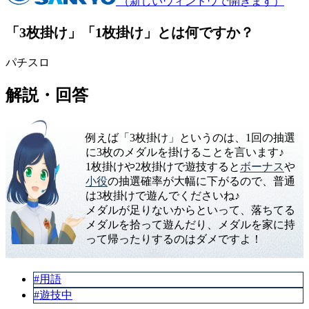
（新しいウィンドウで開きます）
「3枚掛け」「1枚掛け」とは何ですか？
パチスロ
解説・回答
例えば「3枚掛け」というのは、1回の抽選
に3枚のメダルを掛けることを言います♪
1枚掛けや2枚掛けで遊技すると
ボーナス
や
小役
の抽選確率が大幅に下がるので、普通
は3枚掛けで遊んでくださいね♪
メダルが足りないからといって、落ちてる
メダルを拾って遊んだり、メダルを家に持
って帰ったりするのはダメですよ！
#用語
#遊技中