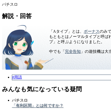
パチスロ
解説・回答
「Aタイプ」とは、
ボーナス
のみ
もともとはノーマルタイプと呼ば
プ」と呼ぶようになりました。
中でも「
完全告知
」の遊技機は大
#用語
みんなも気になっている疑問
パチスロ
「有利区間」とは何ですか？