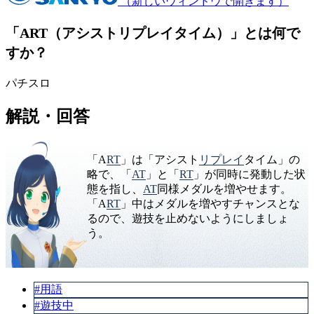
（新しいウィンドウで開きます）
「ART（アシストリプレイタイム）」とは何で
すか？
パチスロ
解説・回答
「A
RT
」は「アシスト
リプレイ
タイム」の
略で、「
AT
」と「
RT
」が同時に発動した状
態を指し、
AT
同様メダルを増やせます。
「A
RT
」中はメダルを増やすチャンスとな
るので、遊技を止めないようにしましょ
う。
#用語
#遊技中