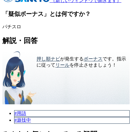
（新しいウィンドウで開きます）
「疑似ボーナス」とは何ですか？
パチスロ
解説・回答
押し順ナビ
が発生する
ボーナス
です。指示
に従って
リール
を停止させましょう！
#用語
#遊技中